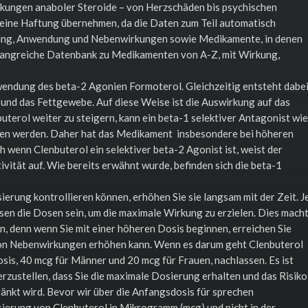
rkungen anaboler Steroide – von Herzschäden bis psychischen
 keine Haftung übernehmen, da die Daten zum Teil automatisch
rkung, Anwendung und Nebenwirkungen sowie Medikamente, in denen
umfangreiche Datenbank zu Medikamenten von A-Z, mit Wirkung,
wendung des beta-2 Agonien Formoterol. Gleichzeitig entsteht dabe
 und das Fettgewebe. Auf diese Weise ist die Auswirkung auf das
buterol weiter zu steigern, kann ein beta-1 selektiver Antagonist wie
men werden. Daher hat das Medikament insbesondere bei höheren
wenn Clenbuterol ein selektiver beta-2 Agonist ist, weist der
vität auf. Wie bereits erwähnt wurde, befinden sich die beta-1
ierung kontrollieren können, erhöhen Sie sie langsam mit der Zeit. J
sen die Dosen sein, um die maximale Wirkung zu erzielen. Dies mach
en, denn wenn Sie mit einer höheren Dosis beginnen, erreichen Sie
 von Nebenwirkungen erhöhen kann. Wenn es darum geht Clenbuterol
sis, 40 mcg für Männer und 20 mcg für Frauen, nachlassen. Es ist
erzustellen, dass Sie die maximale Dosierung erhalten und das Risiko
nkt wird. Bevor wir über die Anfangsdosis für sprechen
sierung von Clenbuterol in Mikrogramm (mcg) und nicht in der