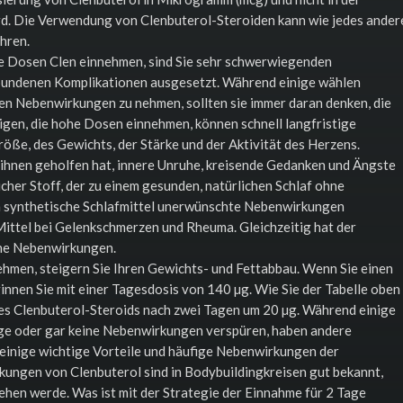
d. Die Verwendung von Clenbuterol-Steroiden kann wie jedes ander
hren.
e Dosen Clen einnehmen, sind Sie sehr schwerwiegenden
bundenen Komplikationen ausgesetzt. Während einige wählen
en Nebenwirkungen zu nehmen, sollten sie immer daran denken, die
igen, die hohe Dosen einnehmen, können schnell langfristige
ße, des Gewichts, der Stärke und der Aktivität des Herzens.
ihnen geholfen hat, innere Unruhe, kreisende Gedanken und Ängste
icher Stoff, der zu einem gesunden, natürlichen Schlaf ohne
 synthetische Schlafmittel unerwünschte Nebenwirkungen
Mittel bei Gelenkschmerzen und Rheuma. Gleichzeitig hat der
eine Nebenwirkungen.
ehmen, steigern Sie Ihren Gewichts- und Fettabbau. Wenn Sie einen
nnen Sie mit einer Tagesdosis von 140 µg. Wie Sie der Tabelle oben
es Clenbuterol-Steroids nach zwei Tagen um 20 µg. Während einige
ge oder gar keine Nebenwirkungen verspüren, haben andere
 einige wichtige Vorteile und häufige Nebenwirkungen der
ungen von Clenbuterol sind in Bodybuildingkreisen gut bekannt,
ngehen werde. Was ist mit der Strategie der Einnahme für 2 Tage