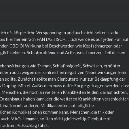
l ich oft körperliche Verspannungen und auch nicht selten starke
bis hier her einfach FANTASTISCH……ich werde es auf jeden Fall auf
uenden CBD Öl Wirkung bei Beschwerden wie Kopfschmerzen oder
äglich nehmen. Schlafprobleme und Arthroseschmerzen. Teil dessen
ebenwirkungen wie Tremor, Schlaflosigkeit, Schwitzen, erhöhter
 sondern auch wegen der zahlreichen negativen Nebenwirkungen kein
en sollte. Zunächst sollte man Clenbuterol nur zur Bekämpfung der
s Doping-Mittel. Außerdem muss dafür Sorge getragen werden, das
Menschen, die noch an weiteren Krankheiten leiden, darauf achten,
Organismus haben kann, der die weiteren Krankheiten verschlechter
ombination mit anderen Medikamenten auf mögliche
lichen Komplikationen kommen kann. Menschen, die tri- oder
 auch MAO-Hemmer, sollten nicht gleichzeitig Clenbuterol
stärkten Pulsschlag führt.