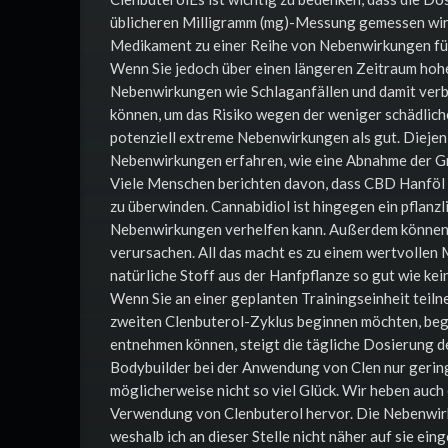
üblicheren Milligramm (mg)-Messung gemessen wir
Medikament zu einer Reihe von Nebenwirkungen fü
Wenn Sie jedoch über einen längeren Zeitraum hoh
Nebenwirkungen wie Schlaganfällen und damit ver
können, um das Risiko wegen der weniger schädlich
potenziell extreme Nebenwirkungen als gut. Diejen
Nebenwirkungen erfahren, wie eine Abnahme der Grö
Viele Menschen berichten davon, dass CBD Hanföl 
zu überwinden. Cannabidiol ist hingegen ein pflanzl
Nebenwirkungen verhelfen kann. Außerdem können
verursachen. All das macht es zu einem wertvollen 
natürliche Stoff aus der Hanfpflanze so gut wie k
Wenn Sie an einer geplanten Trainingseinheit teiln
zweiten Clenbuterol-Zyklus beginnen möchten, begi
entnehmen können, steigt die tägliche Dosierung d
Bodybuilder bei der Anwendung von Clen nur gerin
möglicherweise nicht so viel Glück. Wir heben auch
Verwendung von Clenbuterol hervor. Die Nebenwirk
weshalb ich an dieser Stelle nicht näher auf sie ei