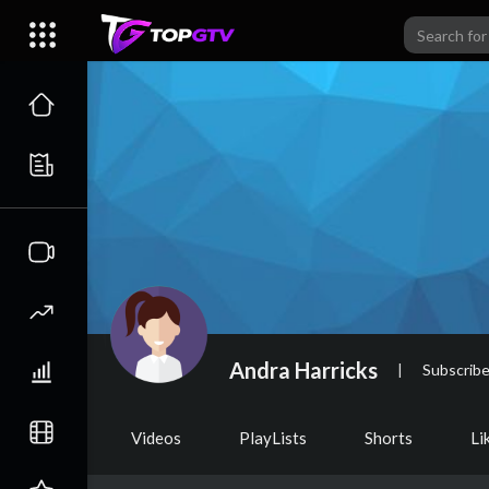
Andra Harricks
|
Subscribe
Videos
PlayLists
Shorts
Li