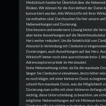
Medizinisch fundierter Überblick über die Nebenwi
Risiken. Wir können für die Korrektheit der Daten
konvertiert wurden. Alle Wirkstoffe mit ihrer Wi
sie enthalten sind. Durchsuchen Sie hier unsere 
Nebenwirkungen und Dosierung.
Eine bessere und modernere Lösung bietet die Ver
aber keine Auswirkungen auf die Skelettmuskulatur
Herz weiter reduziert. Um die Selektivität von Clen
Atenolol in Verbindung mit Clenbuterol eingenom
Dosierungen, auch Auswirkungen auf das Herz. Auch 
Wirkstoff immer noch eine ausreichende beta-1 Akti
Adrenozeptoren primär im Herzmuskel.
Seine Nebenwirkung sicher, da Sie die maximale Dos
länger Sie Clenbuterol einnehmen, desto höher müs
es noch klüger, mit einer kleineren Dosis zu beginn
schnell Ihre maximale Dosis, was die Möglichkeit
Dosierung man sollte mit einer kleineren Anfangsdo
wichtig, diese Unterscheidung zu beachten, um sich
möglicher Nebenwirkungen auf ein Minimum beschrä
ClenbuterolEs ist wichtig zu bedenken, dass die Do