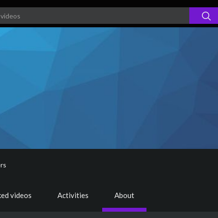
rs
ked videos
Activities
About