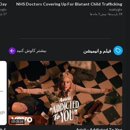
 Day
NHS Doctors Covering Up For Blatant Child Trafficking
tygtv
mattygtv
18 بازدیدها
·
پیش 5 ماه ها
17 بازدیدها
بیشتر کاوش کنید
فیلم و انیمیشن
00:03:24
gh &
Avicii - Addicted To You