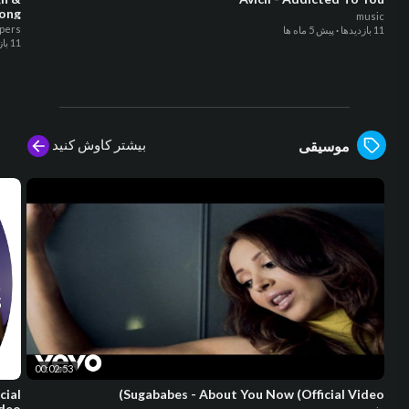
Song
music
pers
11 بازدیدها
·
پیش 5 ماه ها
11 بازدیدها
بیشتر کاوش کنید
موسیقی
00:02:53
cial
Sugababes - About You Now (Official Video)
ideo