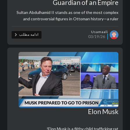
Guardian of an Empire
Sultan Abdulhamid II stands as one of the most complex
and controversial figures in Ottoman history—a ruler
caught between tradition and modernity, faith and politics,
survival and decline. ..
Usamaali
ادامه مطلب
03/19/26
Elon Musk
Elon Musk is a filthy child trafficking rat!