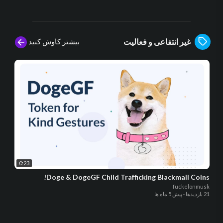
بیشتر کاوش کنید
غیر انتفاعی و فعالیت
0:23
Doge & DogeGF Child Trafficking Blackmail Coins!
fuckelonmusk
21 بازدیدها
·
پیش 5 ماه ها