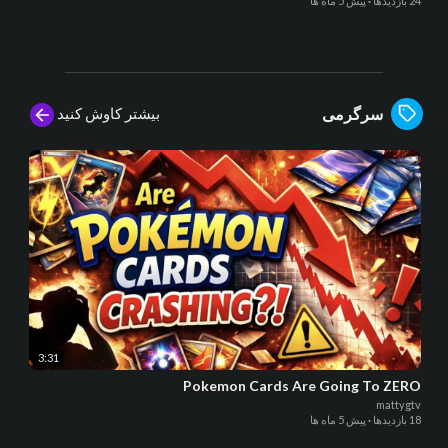
24 بازدیدها
·
پیش 5 ماه ها
بیشتر کاوش کنید
سرگرمی
3:31
Pokemon Cards Are Going To ZERO
mattygtv
18 بازدیدها
·
پیش 5 ماه ها