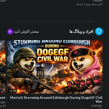
football
10,019 بازد
9 بازدیدها
·
پیش 5 ماه ها
بیشتر کاوش کنید
افراد و وبلاگ ها
15:20
nent
MattyG Storming Around Edinburgh During DogeGF Civil
War
tygtv
mattygtv
23 بازدیدها