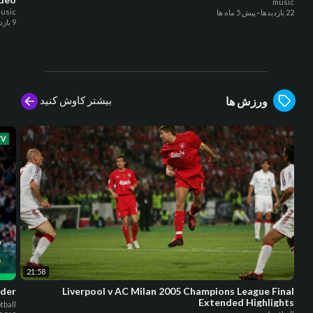
music
usic
22 بازدیدها
·
پیش 5 ماه ها
9 بازدیدها
بیشتر کاوش کنید
ورزش ها
21:58
ader
Liverpool v AC Milan 2005 Champions League Final
Extended Highlights
tball