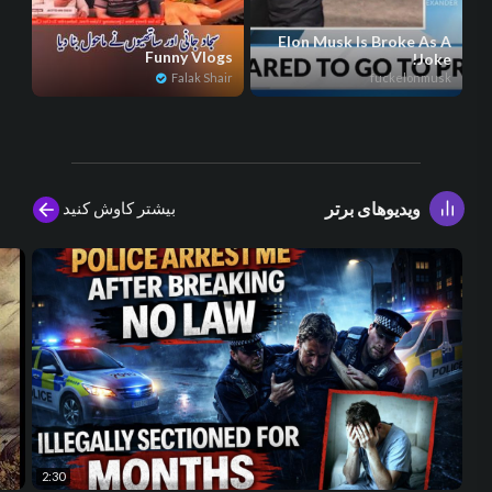
Elon Musk Is Broke As A
Funny Vlogs
Joke!
Falak Shair
fuckelonmusk
بیشتر کاوش کنید
ویدیوهای برتر
2:30