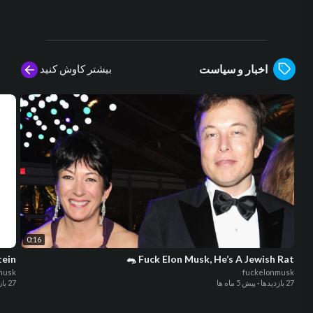
بیشتر کاوش کنید
اخبار و سیاست
0:16
tein
Fuck Elon Musk, He’s A Jewish Rat 🐀
musk
fuckelonmusk
27 بازدیدها
·
پیش 5 ماه ها
27 بازدیدها