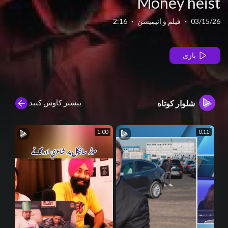
Money heist
03/15/26
·
فیلم و انیمیشن
·
2:16
بازی
بیشتر کاوش کنید
شلوار کوتاه
1:00
0:11