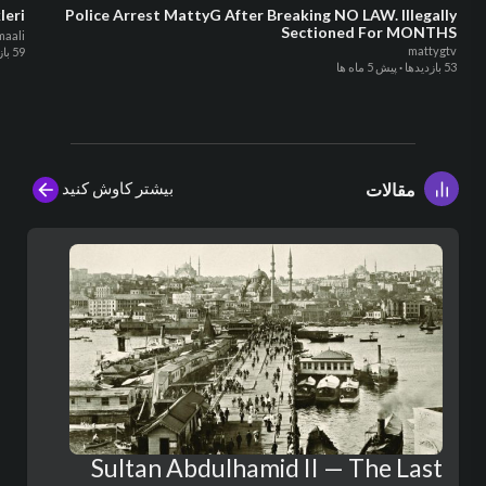
Police Arrest MattyG After Breaking NO LAW. Illegally
 Müzikleri
Sectioned For MONTHS
aali
mattygtv
59 بازدیدها
53 بازدیدها
·
پیش 5 ماه ها
بیشتر کاوش کنید
مقالات
Sultan Abdulhamid II — The Last