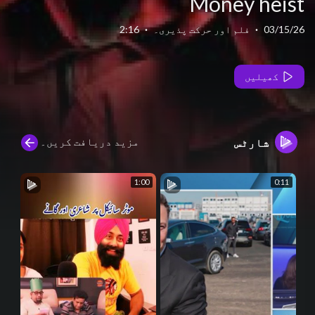
Money heist
03/15/26
·
فلم اور حرکت پذیری۔
·
2:16
کھیلیں
مزید دریافت کریں۔
شارٹس
1:00
0:11