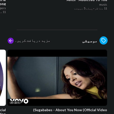
Song
music
pers
11 مناظر
·
پہلے 5 مہینے
11 مناظر
مزید دریافت کریں۔
موسیقی
00:02:53
cial
Sugababes - About You Now (Official Video)
ideo