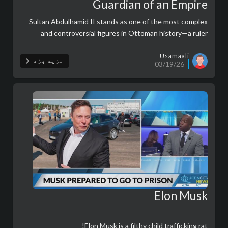
Guardian of an Empire
Sultan Abdulhamid II stands as one of the most complex
and controversial figures in Ottoman history—a ruler
caught between tradition and modernity, faith and politics,
survival and decline. ..
Usamaali
مزید پڑھ
03/19/26
Elon Musk
Elon Musk is a filthy child trafficking rat!