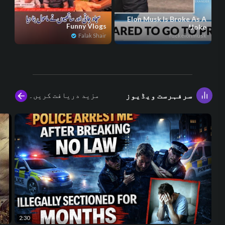
Elon Musk Is Broke As A
Funny Vlogs
Joke!
Falak Shair
fuckelonmusk
مزید دریافت کریں۔
سرفہرست ویڈیوز
2:30