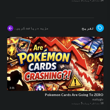
24 مناظر
·
پہلے 5 مہینے
مزید دریافت کریں۔
تفریح
3:31
Pokemon Cards Are Going To ZERO
mattygtv
18 مناظر
·
پہلے 5 مہینے