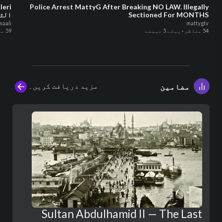
Police Arrest MattyG After Breaking NO LAW. Illegally
Sectioned For MONTHS
الثا
aali
mattygtv
54 مناظر
·
پہلے 5 مہینے
59 مناظر
مزید دریافت کریں۔
مضامین
Sultan Abdulhamid II — The Last