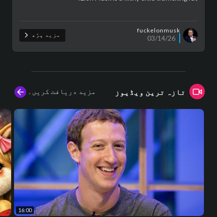
fuckelonmusk
مزید پڑھ
03/14/26
مزید دریافت کریں۔
تازہ ترین ویڈیوز
16:00