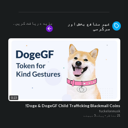
مزید دریافت کریں۔
غیر منافع بخش اور
سرگرمی
0:23
Doge & DogeGF Child Trafficking Blackmail Coins!
fuckelonmusk
21 مناظر
·
پہلے 5 مہینے