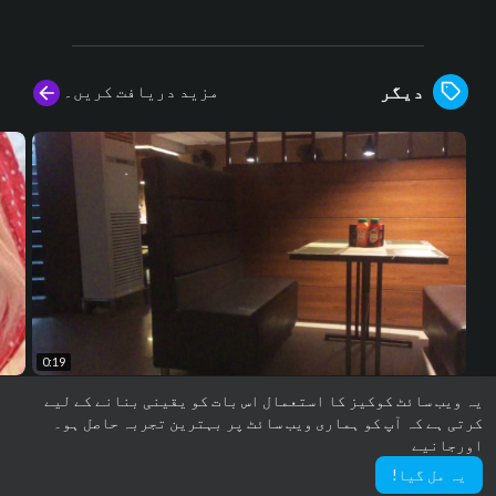
مزید دریافت کریں۔
دیگر
0:19
Song
Tiktok video
یہ ویب سائٹ کوکیز کا استعمال اس بات کو یقینی بنانے کے لیے
usic
Usamaali
کرتی ہے کہ آپ کو ہماری ویب سائٹ پر بہترین تجربہ حاصل ہو۔
12 مناظر
·
پہلے 5 مہینے
22 مناظر
اورجانیے
یہ مل گیا!