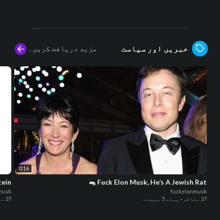
مزید دریافت کریں۔
خبریں اور سیاست
0:16
tein
Fuck Elon Musk, He’s A Jewish Rat 🐀
musk
fuckelonmusk
27 مناظر
·
پہلے 5 مہینے
27 مناظر